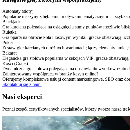
Automaty (sloty)
Popularne maszyny z bębnami i motywami tematycznymi — szybka 
Blackjack
Gra karciana polegająca na osiągnięciu sumy punktów możliwie bliskiej
Ruletka
Gra oparta na obrocie koła i losowym wyniku; gracze obstawiają liczb
Poker
Zestaw gier karcianych o różnych wariantach; łączy elementy umiejętno
Bakarat
Elegancka gra stołowa popularna w sekcjach VIP; gracze obstawiają, k
Kości (Craps)
Dynamiczna gra stołowa polegająca na obstawianiu wyników rzutu dw
Zainteresowany współpracą w branży kasyn online?
Oferujemy kompleksowe usługi content marketingowe, SEO oraz dora
Skontaktuj się z nami
Nasi eksperci
Poznaj zespół certyfikowanych specjalistów, którzy tworzą nasze treś