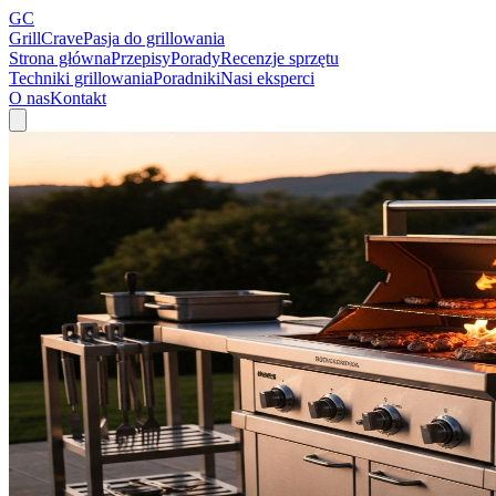
GC
GrillCrave
Pasja do grillowania
Strona główna
Przepisy
Porady
Recenzje sprzętu
Techniki grillowania
Poradniki
Nasi eksperci
O nas
Kontakt